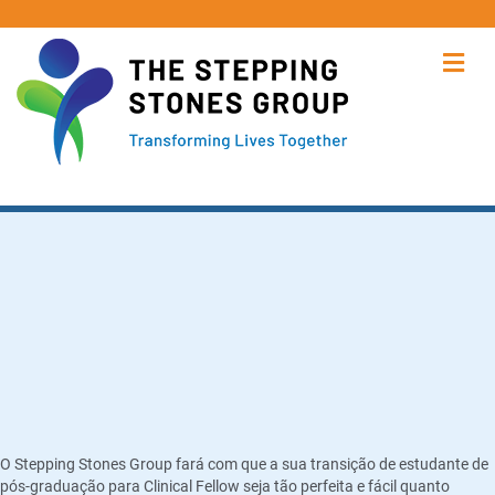
Me
É um recém-licenciado à procura
do programa de Bolsas de Estudo
Clínicas perfeito? Veio ao sítio
certo!
O Stepping Stones Group fará com que a sua transição de estudante de
pós-graduação para Clinical Fellow seja tão perfeita e fácil quanto