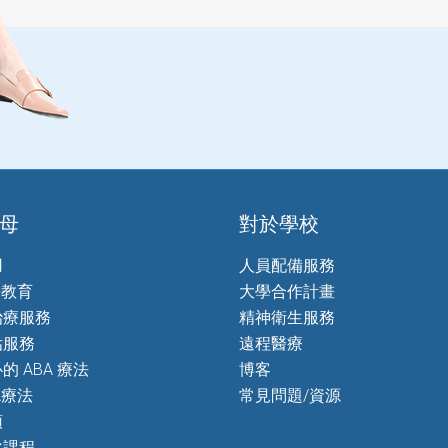
母
對於學校
用
人員配備服務
長教育
大學合作計畫
治療服務
精神衛生服務
估服務
遠程醫療
的 ABA 療法
博客
A療法
常見問題/資源
預
化課程