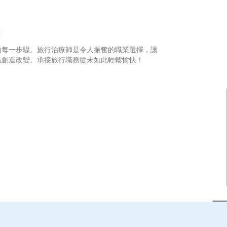
！
的每一步驟。旅行治療師是令人振奮的職業選擇，讓
區創造改變。承接旅行職務從未如此輕鬆愉快！