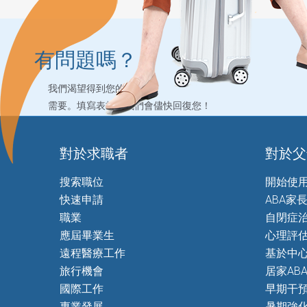
有問題嗎？
我們渴望得到您的答案
需要。填寫表格，我們會儘快回復您！
對於求職者
對於父
搜索職位
開始使
快速申請
ABA家
職業
自閉症
應屆畢業生
心理評
遠程醫療工作
基於中心
旅行機會
居家AB
國際工作
早期干
專業發展
暑期強