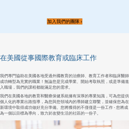
加入我們的團隊 ›
加入我們的團隊 ›
加入我們的團隊 ›
加入我們的團隊 ›
在美國從事國際教育或臨床工作
我們專門協助在美國各地受過外國教育的治療師、教育工作者和臨床醫師
成功轉型為充實的職業！無論您是完成學業、開始考取執照，或是準備進
入職場，我們的課程都能滿足您的需求。
我們在美國各地的教育和醫療保健系統擁有深厚的專業知識，可為您提供
個人化的專業出路指導，為您與您領域內的導師建立聯繫，並確保您為在
新環境中取得成功做好充分準備。您將獲得的不僅僅是一份工作 - 您將成
為一個以目標為導向，致力於改變生活的社區的一份子。