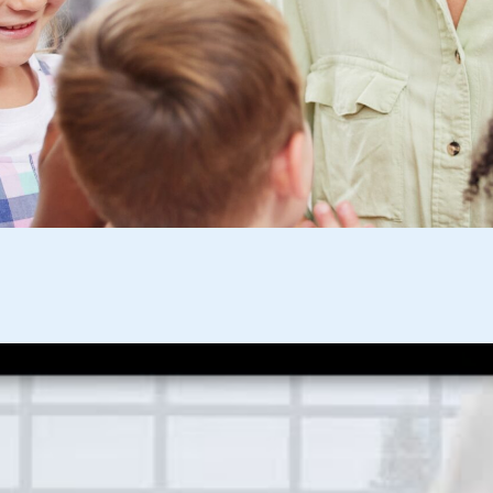
Transformar
Vidas em conjunto
Candidatar-se agora '
Juntos, transformaremos mil amanhãs.