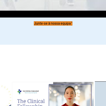
Junte-se à nossa equipa '
nes Group está a transformar vidas em conjunto, assistindo aos nosso