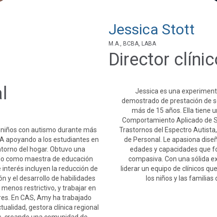
Jessica Stott
M.A., BCBA, LABA
Director clíni
l
Jessica es una experiment
demostrado de prestación de se
más de 15 años. Ella tiene u
Comportamiento Aplicado de S
 niños con autismo durante más
Trastornos del Espectro Autista,
 apoyando a los estudiantes en
de Personal. Le apasiona diseñ
entorno del hogar. Obtuvo una
edades y capacidades que fo
ado como maestra de educación
compasiva. Con una sólida ex
 interés incluyen la reducción de
liderar un equipo de clínicos qu
n y el desarrollo de habilidades
los niños y las familia
 menos restrictivo, y trabajar en
res. En CAS, Amy ha trabajado
tualidad, gestora clínica regional
ros, creando una comunidad de